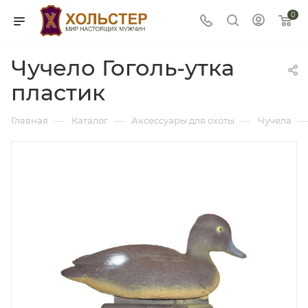
0
Чучело Гоголь-утка
пластик
—
—
—
—
Главная
Каталог
Аксессуары для охоты
Чучела