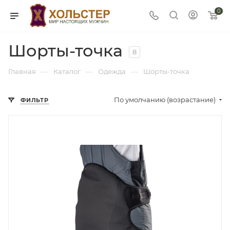
0
Шорты-точка
8
—
—
—
Главная
Каталог
Одежда
Шорты-точка
По умолчанию (возрастание)
ФИЛЬТР