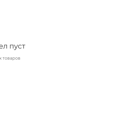
ел пуст
х товаров