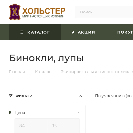
КАТАЛОГ
АКЦИИ
ПОКУ
Бинокли, лупы
—
—
Главная
Каталог
Экипировка для активного отдыха
По умолчанию (во
ФИЛЬТР
Цена