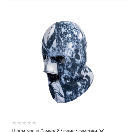
Шлем-маска Самурай / флис / сумерки (м)