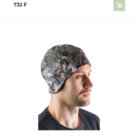
732
₽