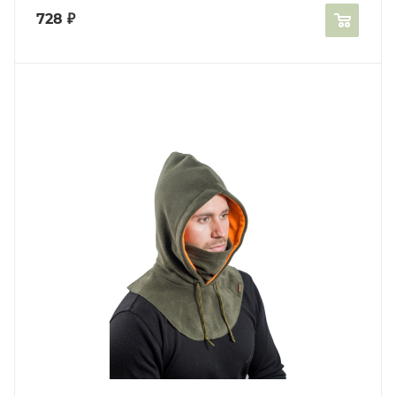
728
₽