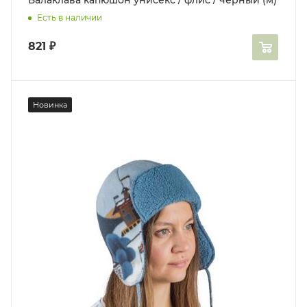
Балаклава капюшон унисекс / флис / черный (м)
Есть в наличии
821
₽
Новинка