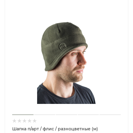
Шапка п/арт / флис / разноцветные (м)