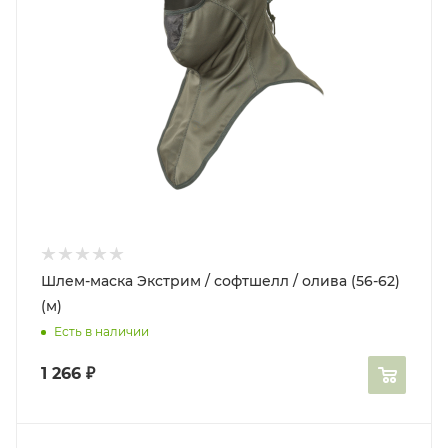
Шлем-маска Экстрим / софтшелл / олива (56-62)
(м)
Есть в наличии
1 266
₽