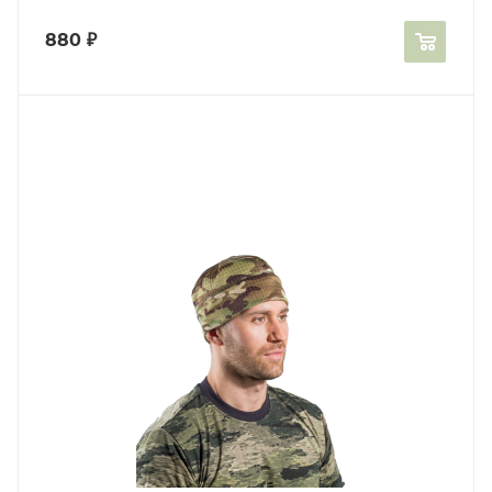
880
₽