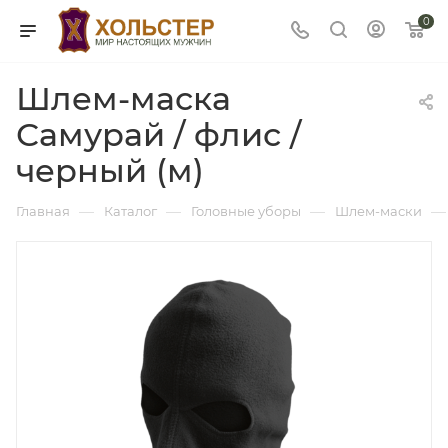
0
Шлем-маска
Самурай / флис /
черный (м)
—
—
—
—
Главная
Каталог
Головные уборы
Шлем-маски