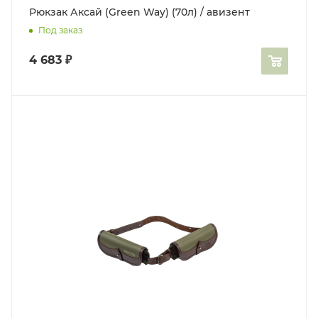
Рюкзак Аксай (Green Way) (70л) / авизент
Под заказ
4 683
₽