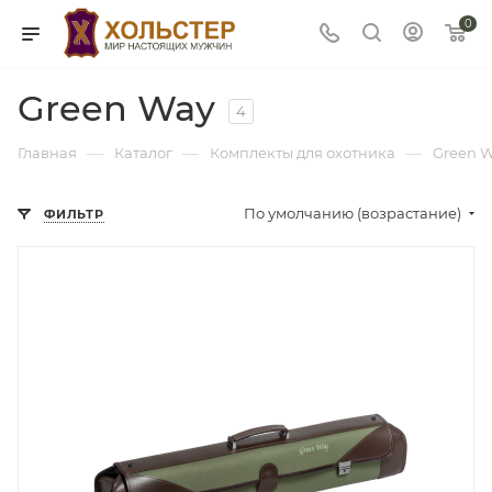
0
Green Way
4
—
—
—
Главная
Каталог
Комплекты для охотника
Green 
По умолчанию (возрастание)
ФИЛЬТР