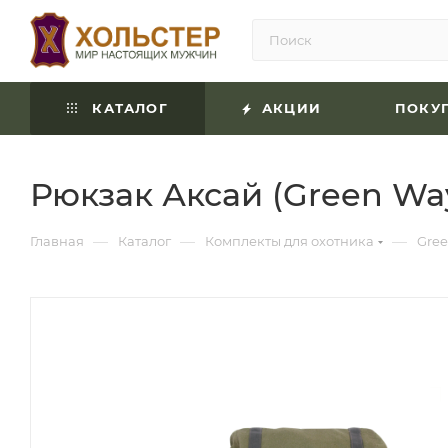
КАТАЛОГ
АКЦИИ
ПОКУ
Рюкзак Аксай (Green Way
—
—
—
Главная
Каталог
Комплекты для охотника
Gre