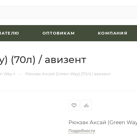
ПАТЕЛЮ
ОПТОВИКАМ
КОМПАНИЯ
) (70л) / авизент
—
en Way
Рюкзак Аксай (Green Way) (70л) / авизент
Рюкзак Аксай (Green Way)
Подробности