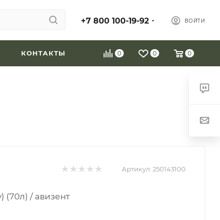
+7 800 100-19-92
ВОЙТИ
КОНТАКТЫ
0
0
0
Артикул:
250143100
 (70л) / авизент