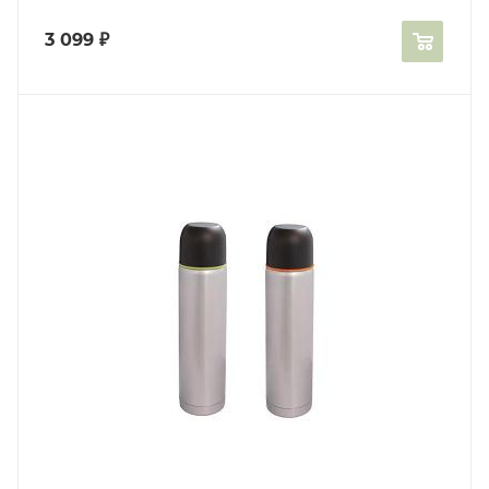
3 099
₽