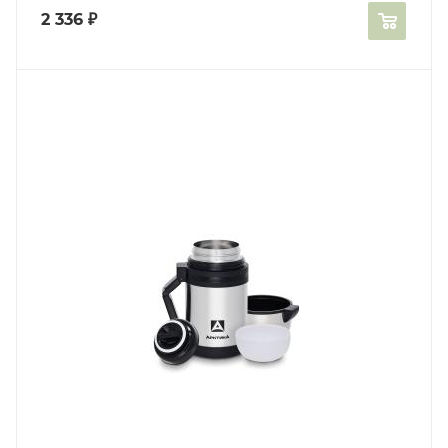
2 336
₽