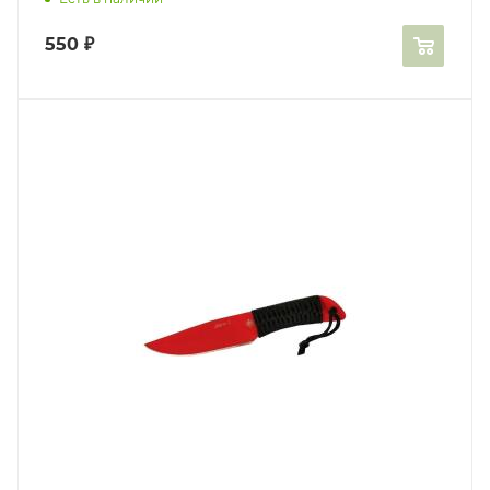
550
₽