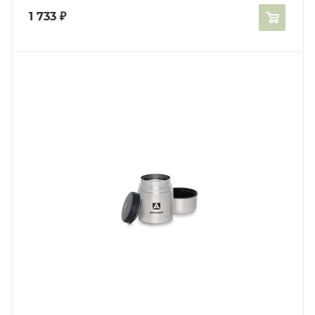
1 733
₽