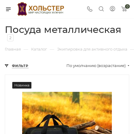
0
Посуда металлическая
2
—
—
Главная
Каталог
Экипировка для активного отдыха
По умолчанию (возрастание)
ФИЛЬТР
Новинка