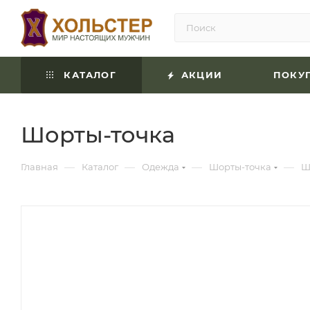
КАТАЛОГ
АКЦИИ
ПОКУ
Шорты-точка
—
—
—
—
Главная
Каталог
Одежда
Шорты-точка
Ш