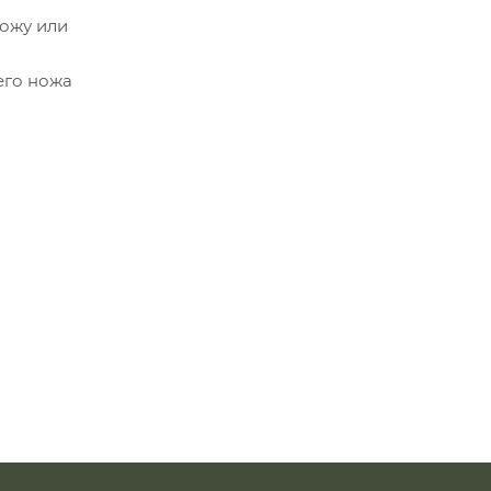
ножу или
его ножа