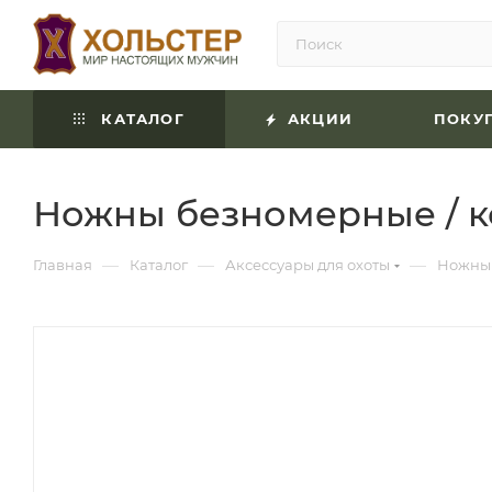
КАТАЛОГ
АКЦИИ
ПОКУ
Ножны безномерные / к
—
—
—
Главная
Каталог
Аксессуары для охоты
Ножны