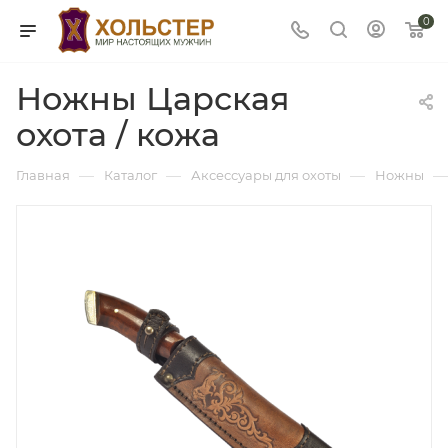
0
Ножны Царская
охота / кожа
—
—
—
—
Главная
Каталог
Аксессуары для охоты
Ножны