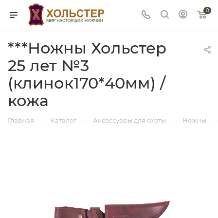
0
***Ножны Хольстер
25 лет №3
(клинок170*40мм) /
кожа
—
—
—
—
Главная
Каталог
Аксессуары для охоты
Ножны