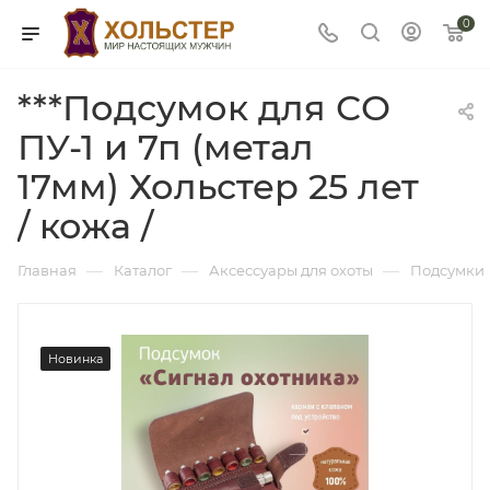
0
***Подсумок для СО
ПУ-1 и 7п (метал
17мм) Хольстер 25 лет
/ кожа /
—
—
—
Главная
Каталог
Аксессуары для охоты
Подсумки
Новинка