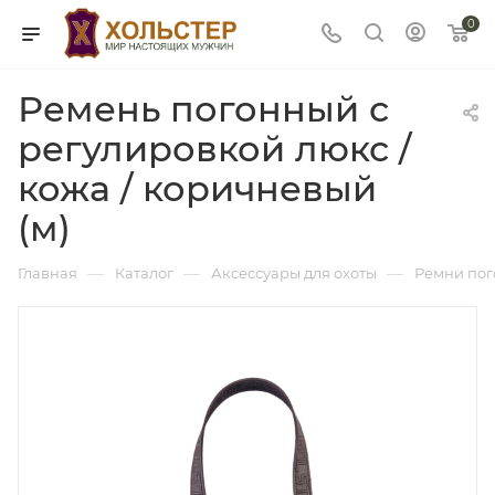
0
Ремень погонный с
регулировкой люкс /
кожа / коричневый
(м)
—
—
—
Главная
Каталог
Аксессуары для охоты
Ремни по