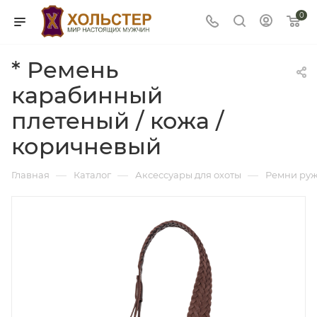
0
* Ремень
карабинный
плетеный / кожа /
коричневый
—
—
—
Главная
Каталог
Аксессуары для охоты
Ремни ру