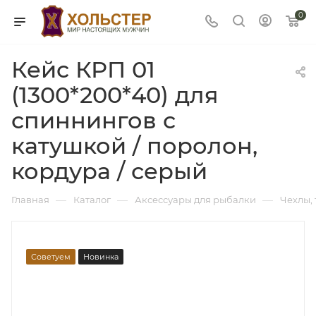
0
Кейс КРП 01
(1300*200*40) для
спиннингов с
катушкой / поролон,
кордура / серый
—
—
—
Главная
Каталог
Аксессуары для рыбалки
Чехлы,
Советуем
Новинка