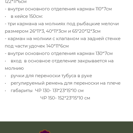
122*11*6см
- внутри основного отделения карман 110*7см
• в кейсе 150см:
- три кармана на молниях под рыбацкие мелочи
размером 26*11*3, 40*11*3см и 65*20*12*3см
- карман на молнии с клапаном на задней стенке
под части удочек 140*11*6см
- внутри основного отделения карман 130*7см
• вход в основное отделение закрывается на
молнию
• ручки для переноски тубуса в руке
• регулируемый ремень для переноски на плече
• габариты ЧР 130- 131*23*15*10 см
ЧР 150- 152*23*15*10 см