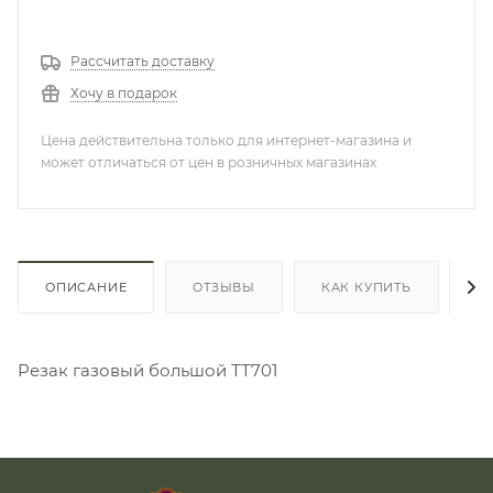
Рассчитать доставку
Хочу в подарок
Цена действительна только для интернет-магазина и
может отличаться от цен в розничных магазинах
ОПИСАНИЕ
ОТЗЫВЫ
КАК КУПИТЬ
О
Резак газовый большой ТТ701