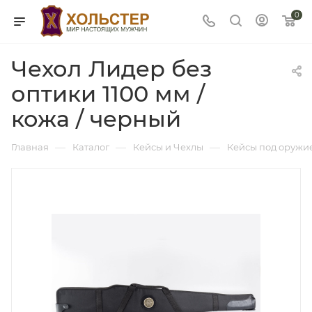
0
Чехол Лидер без
оптики 1100 мм /
кожа / черный
—
—
—
Главная
Каталог
Кейсы и Чехлы
Кейсы под оружи