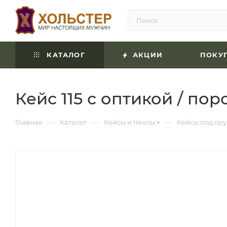
КАТАЛОГ
АКЦИИ
ПОКУ
Кейс 115 с оптикой / по
—
—
—
Главная
Каталог
Кейсы и Чехлы
Кейсы под ор