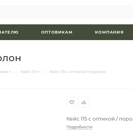
ПАТЕЛЮ
ОПТОВИКАМ
КОМПАНИЯ
ролон
—
—
ужие
Кейс 115
Кейс 115 с оптикой / поролон
Кейс 115 с оптикой / пор
Подробности