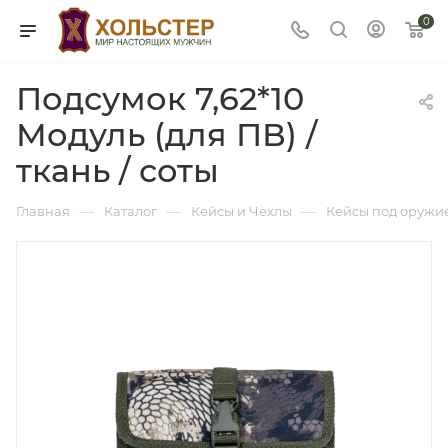
0
Подсумок 7,62*10
Модуль (для ПВ) /
ткань / соты
—
—
—
Главная
Каталог
Кейсы и Чехлы
Кейсы под оружи