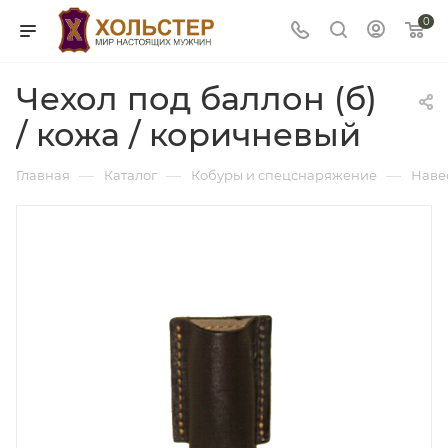
0
Чехол под баллон (б)
/ кожа / коричневый
—
—
—
Главная
Каталог
Кобуры и спецснаряжение
Наве