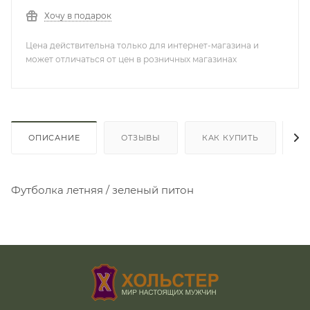
Хочу в подарок
Цена действительна только для интернет-магазина и
может отличаться от цен в розничных магазинах
ОПИСАНИЕ
ОТЗЫВЫ
КАК КУПИТЬ
О
Футболка летняя / зеленый питон