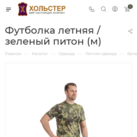
0
Футболка летняя /
зеленый питон (м)
—
—
—
—
Главная
Каталог
Одежда
Летняя одежда
Бель