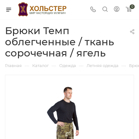
0
Брюки Темп
облегченные / ткань
сорочечная / ягель
—
—
—
—
Главная
Каталог
Одежда
Летняя одежда
Брюк