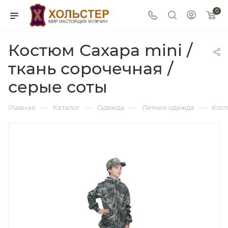
0
Костюм Сахара mini /
ткань сорочечная /
серые соты
—
—
—
—
Главная
Каталог
Одежда
Летняя одежда
Кос