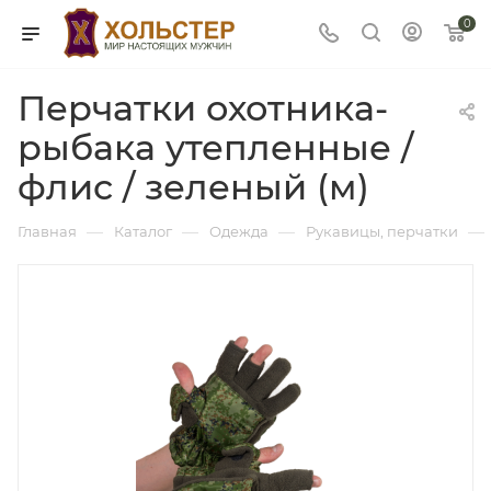
0
Перчатки охотника-
рыбака утепленные /
флис / зеленый (м)
—
—
—
—
Главная
Каталог
Одежда
Рукавицы, перчатки