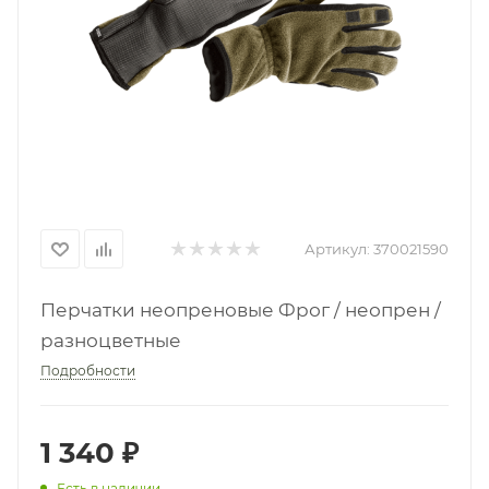
Артикул:
370021590
Перчатки неопреновые Фрог / неопрен /
разноцветные
Подробности
1 340
₽
Есть в наличии