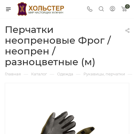
0
Перчатки
неопреновые Фрог /
неопрен /
разноцветные (м)
—
—
—
—
Главная
Каталог
Одежда
Рукавицы, перчатки