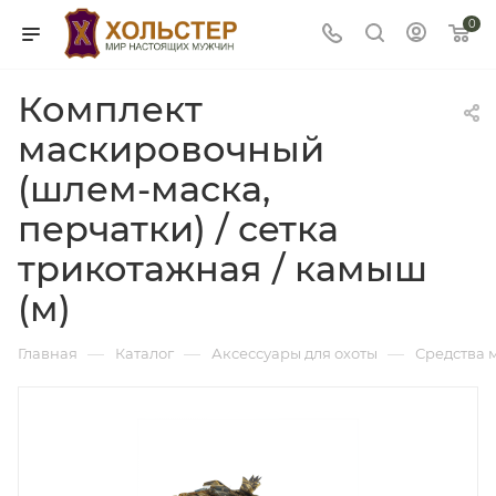
0
Комплект
маскировочный
(шлем-маска,
перчатки) / сетка
трикотажная / камыш
(м)
—
—
—
Главная
Каталог
Аксессуары для охоты
Средства 