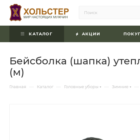
КАТАЛОГ
АКЦИИ
ПОКУ
Бейсболка (шапка) утеп
(м)
—
—
—
—
Главная
Каталог
Головные уборы
Зимние