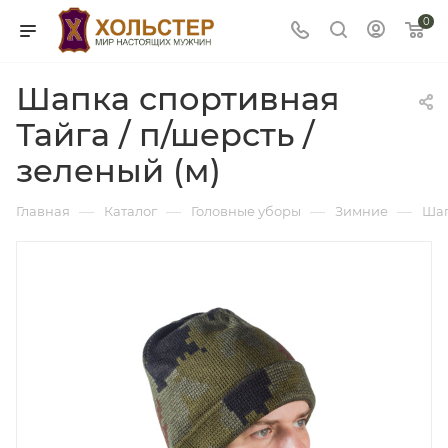
0
Шапка спортивная
Тайга / п/шерсть /
зеленый (м)
—
—
—
—
Главная
Каталог
Головные уборы
Зимние
Ша