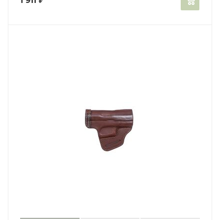
1 911
₽