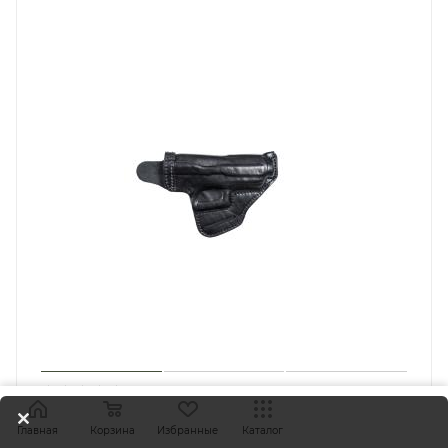
Кобура поясная мод.ВМ АПС / кожа / черный
Главная
Корзина
Избранные
Каталог
Под заказ