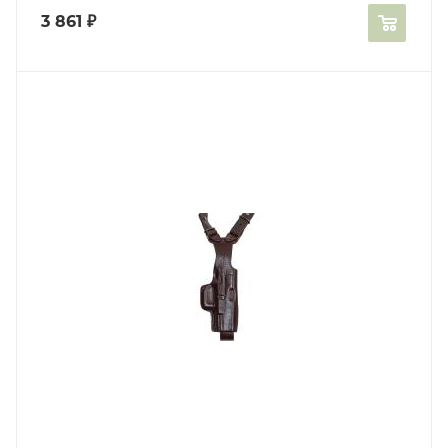
3 861
₽