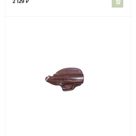
2 129
₽