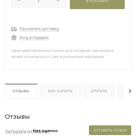
В КОРЗИНУ
Рассчитать доставку
Хочу в подарок
Цена действительна только для интернет-магазина и
может отличаться от цен в розничных магазинах
ОТЗЫВЫ
КАК КУПИТЬ
ОПЛАТА
ДОС
Отзывы
Нет оценок
ОСТАВИТЬ ОТЗЫВ
Загрузка отзывов...