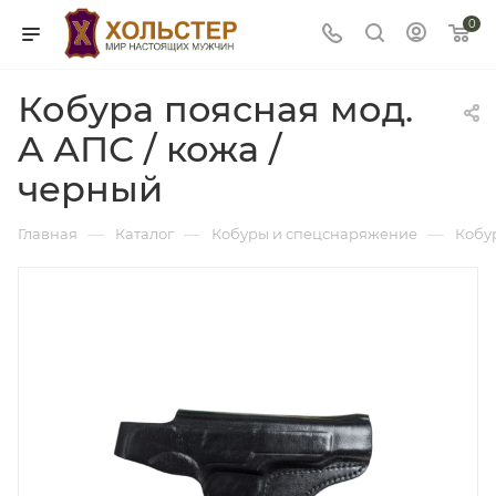
0
Кобура поясная мод.
A АПС / кожа /
черный
—
—
—
Главная
Каталог
Кобуры и спецснаряжение
Кобу