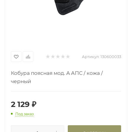
Артикул:
130600033
Кобура поясная мод. A АПС / кожа /
черный
2 129
₽
Под заказ