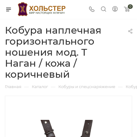
0
Кобура наплечная
горизонтального
ношения мод. T
Наган / кожа /
коричневый
—
—
—
Главная
Каталог
Кобуры и спецснаряжение
Кобу