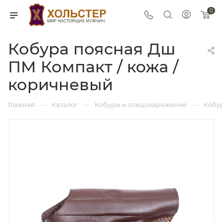
0
Кобура поясная Дш
ПМ Компакт / кожа /
коричневый
—
—
—
Главная
Каталог
Кобуры и спецснаряжение
Кобу