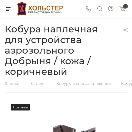
0
Кобура наплечная
для устройства
аэрозольного
Добрыня / кожа /
коричневый
—
—
—
Главная
Каталог
Кобуры и спецснаряжение
Кобу
Новинка