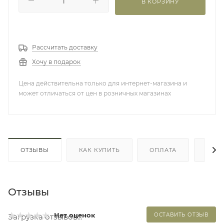
В КОРЗИНУ
Рассчитать доставку
Хочу в подарок
Цена действительна только для интернет-магазина и
может отличаться от цен в розничных магазинах
ОТЗЫВЫ
КАК КУПИТЬ
ОПЛАТА
ДОС
Отзывы
Нет оценок
ОСТАВИТЬ ОТЗЫВ
Загрузка отзывов...