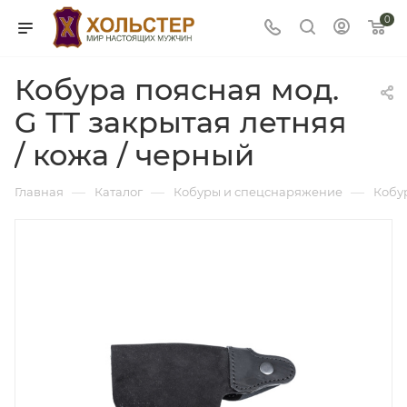
0
Кобура поясная мод.
G ТТ закрытая летняя
/ кожа / черный
—
—
—
Главная
Каталог
Кобуры и спецснаряжение
Кобу