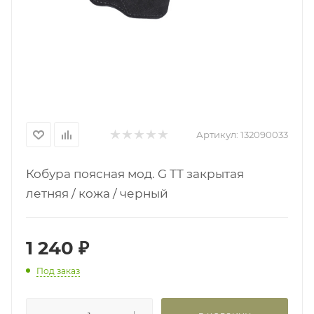
Артикул:
132090033
Кобура поясная мод. G ТТ закрытая
летняя / кожа / черный
1 240
₽
Под заказ