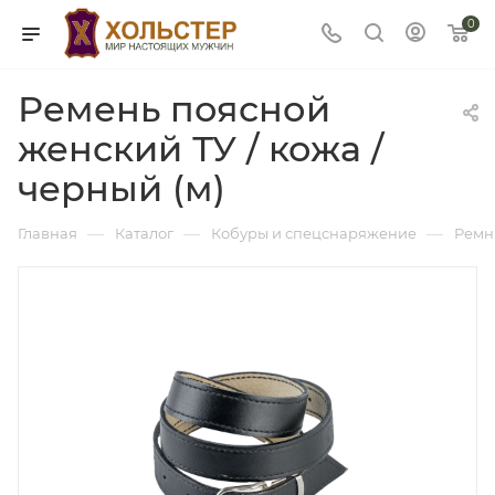
0
Ремень поясной
женский ТУ / кожа /
черный (м)
—
—
—
Главная
Каталог
Кобуры и спецснаряжение
Ремн