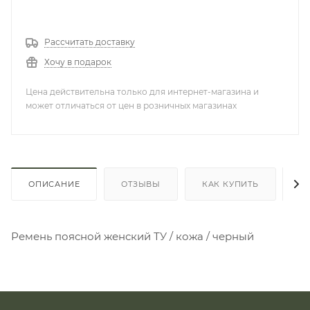
Рассчитать доставку
Хочу в подарок
Цена действительна только для интернет-магазина и
может отличаться от цен в розничных магазинах
ОПИСАНИЕ
ОТЗЫВЫ
КАК КУПИТЬ
О
Ремень поясной женский ТУ / кожа / черный