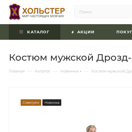
КАТАЛОГ
АКЦИИ
ПОКУ
Костюм мужской Дрозд-М
—
—
—
Главная
Каталог
Новинки
Костюм мужской Дро
Советуем
Новинка