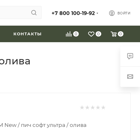
+7 800 100-19-92
ВОЙТИ
КОНТАКТЫ
0
0
0
 олива
New / пич софт ультра / олива