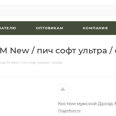
ПАТЕЛЮ
ОПТОВИКАМ
КОМПАНИЯ
 New / пич софт ультра /
зд-М New / пич софт ультра / олива
Костюм мужской Дрозд-М 
Подробности