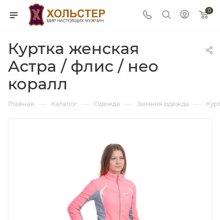
0
Куртка женская
Астра / флис / нео
коралл
—
—
—
—
Главная
Каталог
Одежда
Зимняя одежда
Кур