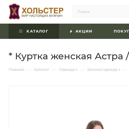
КАТАЛОГ
АКЦИИ
ПОКУ
* Куртка женская Астра /
—
—
—
—
Главная
Каталог
Одежда
Зимняя одежда