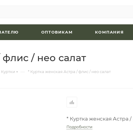
ПАТЕЛЮ
ОПТОВИКАМ
КОМПАНИЯ
 флис / нео салат
—
Куртки
* Куртка женская Астра / флис / нео салат
* Куртка женская Астра /
Подробности