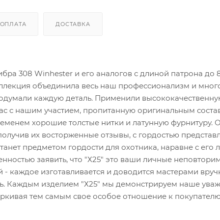
ОПЛАТА
ДОСТАВКА
а 308 Winhester и его аналогов с длиной патрона до 
оллекция объединила весь наш профессионализм и мног
родумали каждую деталь. Применили высококачественн
ас с нашим участием, пропитанную оригинальным соста
еменем хорошие толстые нитки и латунную фурнитуру. 
получив их восторженные отзывы, с гордостью представ
станет предметом гордости для охотника, наравне с его
нностью заявить, что "Х25" это ваши личные неповтори
 - каждое изготавливается и доводится мастерами вруч
ь. Каждым изделием "Х25" мы демонстрируем наше уваж
еркивая тем самым свое особое отношение к покупателю