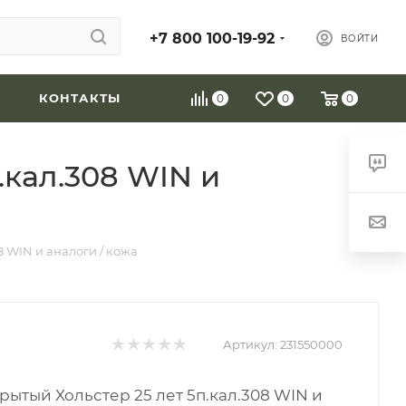
+7 800 100-19-92
ВОЙТИ
КОНТАКТЫ
0
0
0
.кал.308 WIN и
8 WIN и аналоги / кожа
Артикул:
231550000
рытый Хольстер 25 лет 5п.кал.308 WIN и