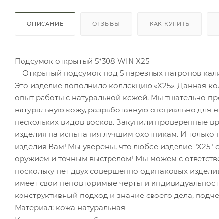
ОПИСАНИЕ
ОТЗЫВЫ
КАК КУПИТЬ
Подсумок открытый 5*308 WIN Х25
Открытый подсумок под 5 нарезных патронов калибр
Это изделие пополнило коллекцию «Х25». Данная к
опыт работы с натуральной кожей. Мы тщательно п
натуральную кожу, разработанную специально для н
нескольких видов восков. Закупили проверенные вр
изделия на испытания лучшим охотникам. И только 
изделия Вам! Мы уверены, что любое изделие "Х25" 
оружием и точным выстрелом! Мы можем с ответстве
поскольку нет двух совершенно одинаковых изделий
имеет свои неповторимые черты и индивидуальност
конструктивный подход и знание своего дела, подч
Материал: кожа натуральная