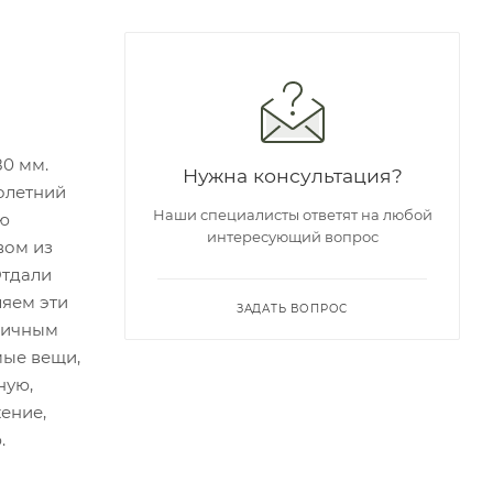
80 мм.
Нужна консультация?
олетний
Наши специалисты ответят на любой
ую
интересующий вопрос
вом из
Отдали
ляем эти
ЗАДАТЬ ВОПРОС
 личным
мые вещи,
ную,
ение,
.