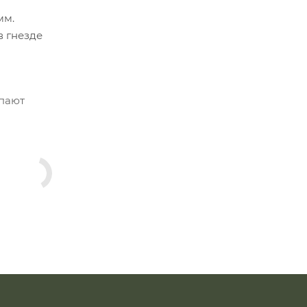
мм.
в гнезде
упают