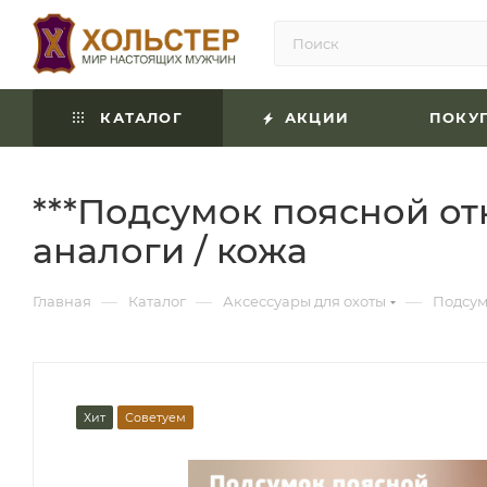
КАТАЛОГ
АКЦИИ
ПОКУ
***Подсумок поясной от
аналоги / кожа
—
—
—
Главная
Каталог
Аксессуары для охоты
Подсу
Хит
Советуем