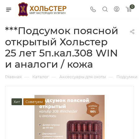
0
***Подсумок поясной
открытый Хольстер
25 лет 5п.кал.308 WIN
и аналоги / кожа
—
—
—
Главная
Каталог
Аксессуары для охоты
Подсумки
Хит
Советуем