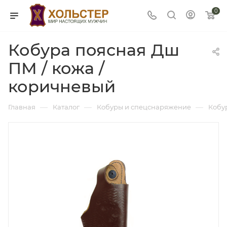
0
Кобура поясная Дш
ПМ / кожа /
коричневый
—
—
—
Главная
Каталог
Кобуры и спецснаряжение
Кобу