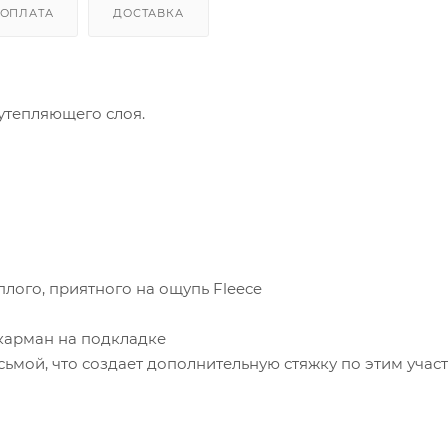
ОПЛАТА
ДОСТАВКА
о утепляющего слоя.
плого, приятного на ощупь Fleece
карман на подкладке
ьмой, что создает дополнительную стяжку по этим учас