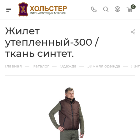
0
Жилет
утепленный-300 /
ткань синтет.
—
—
—
—
Главная
Каталог
Одежда
Зимняя одежда
Жил