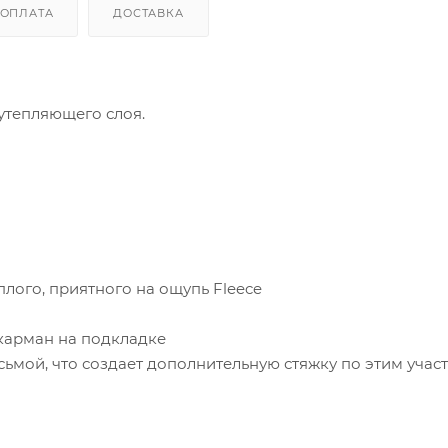
ОПЛАТА
ДОСТАВКА
о утепляющего слоя.
плого, приятного на ощупь Fleece
карман на подкладке
ьмой, что создает дополнительную стяжку по этим учас